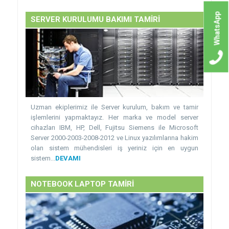
WhatsApp
SERVER KURULUMU BAKIMI TAMİRİ
Uzman ekiplerimiz ile Server kurulum, bakım ve tamir
işlemlerini yapmaktayız. Her marka ve model server
cihazları IBM, HP, Dell, Fujitsu Siemens ile Microsoft
Server 2000-2003-2008-2012 ve Linux yazılımlarına hakim
olan sistem mühendisleri iş yeriniz için en uygun
sistem...
DEVAMI
NOTEBOOK LAPTOP TAMİRİ