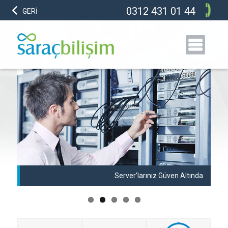
0312 431 01 44
GERİ
anı
Server’larınız Güven Altında