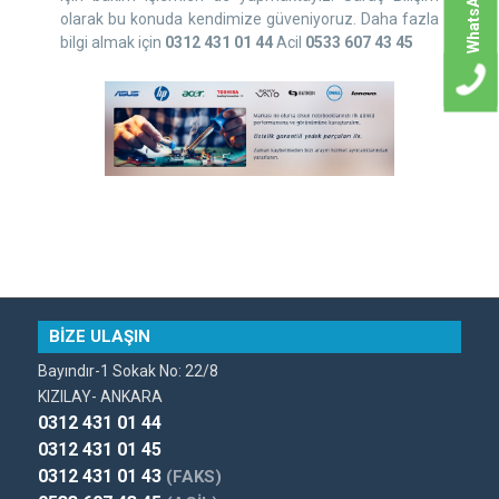
WhatsApp
olarak bu konuda kendimize güveniyoruz. Daha fazla
bilgi almak için
0312 431 01 44
Acil
0533 607 43 45
BİZE ULAŞIN
Bayındır-1 Sokak No: 22/8
KIZILAY- ANKARA
0312 431 01 44
0312 431 01 45
0312 431 01 43
(FAKS)