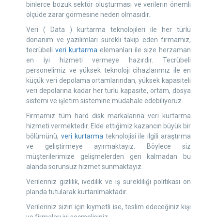
binlerce bozuk sektör oluşturması ve verilerin önemli
ölçüde zarar görmesine neden olmasıdır.
Veri ( Data ) kurtarma teknolojileri ile her türlü
donanım ve yazılımları sürekli takip eden firmamız,
tecrübeli
veri kurtarma
elemanları ile size herzaman
en iyi hizmeti vermeye hazırdır. Tecrübeli
personelimiz ve yüksek teknoloji cihazlarımız ile en
küçük veri depolama ortamlarından, yüksek kapasiteli
veri depolarına kadar her türlü kapasite, ortam, dosya
sistemi ve işletim sistemine müdahale edebiliyoruz.
Firmamız tüm hard disk markalarına veri kurtarma
hizmeti vermektedir. Elde ettiğimiz kazancın büyük bir
bölümünü,
veri kurtarma
teknolojisi ile ilgili araştırma
ve geliştirmeye ayırmaktayız. Böylece siz
müşterilerimize gelişmelerden geri kalmadan bu
alanda sorunsuz hizmet sunmaktayız.
Verileriniz gizlilik, ivedilik ve iş sürekliliği politikası ön
planda tutularak kurtarılmaktadır.
Verileriniz sizin için kıymetli ise, teslim edeceğiniz kişi
ve firmaları iyi seçmelisiniz.