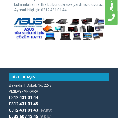
WhatsApp
kullanabilirsiniz. Biz bu konuda size yardımcı oluyoruz.
Ayrıntılı bilgi için 0312 431 01 44
BİZE ULAŞIN
Bayındır-1 Sokak No: 22/8
KIZILAY- ANKARA
0312 431 01 44
0312 431 01 45
0312 431 01 43
(FAKS)
0533 607 43 45
(ACİL)