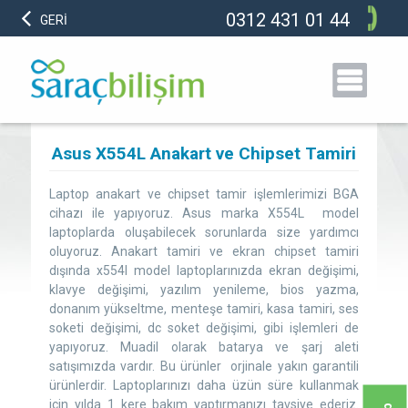
0312 431 01 44
GERİ
Asus X554L Anakart ve Chipset Tamiri
Laptop anakart ve chipset tamir işlemlerimizi BGA
cihazı ile yapıyoruz. Asus marka X554L model
laptoplarda oluşabilecek sorunlarda size yardımcı
oluyoruz. Anakart tamiri ve ekran chipset tamiri
dışında x554l model laptoplarınızda ekran değişimi,
klavye değişimi, yazılım yenileme, bios yazma,
donanım yükseltme, menteşe tamiri, kasa tamiri, ses
soketi değişimi, dc soket değişimi, gibi işlemleri de
yapıyoruz. Muadil olarak batarya ve şarj aleti
satışımızda vardır. Bu ürünler orjinale yakın garantili
ürünlerdir. Laptoplarınızı daha üzün süre kullanmak
için yılda 1 kere bakım yaptırmanızı tavsiye ederiz.