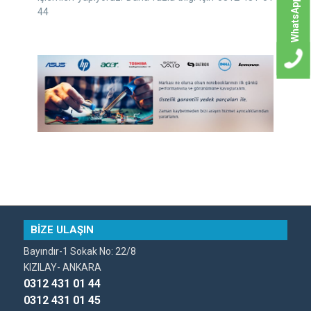
WhatsApp
44
BİZE ULAŞIN
Bayındır-1 Sokak No: 22/8
KIZILAY- ANKARA
0312 431 01 44
0312 431 01 45