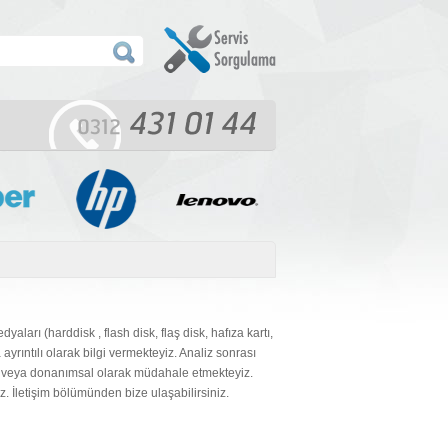
arı (harddisk , flash disk, flaş disk, hafıza kartı,
ayrıntılı olarak bilgi vermekteyiz. Analiz sonrası
msal veya donanımsal olarak müdahale etmekteyiz.
z. İletişim bölümünden bize ulaşabilirsiniz.