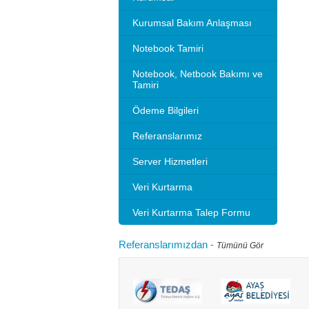
Kurumsal Bakım Anlaşması
Notebook Tamiri
Notebook, Netbook Bakımı ve
Tamiri
Ödeme Bilgileri
Referanslarımız
Server Hizmetleri
Veri Kurtarma
Veri Kurtarma Talep Formu
Referanslarımızdan
-
Tümünü Gör
Microsoft 2010 Outlook ayarlarını gösteriyoruz.
Bilgisayarınızı
tlook sürümleri de benzer ayarlar ile
hızlandırırım"
adır.Not: Resimlerin üzerine tıklay...
geçebilir. Kul
Devamını oku...