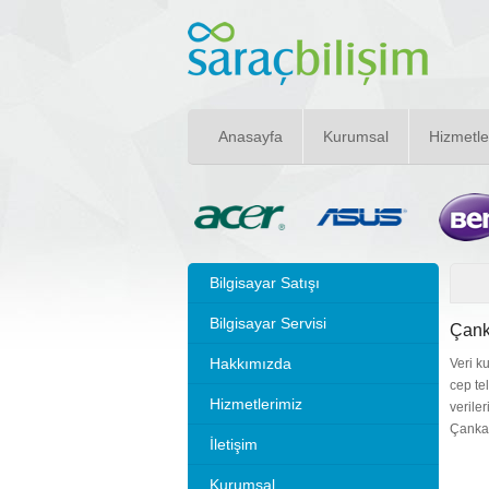
Anasayfa
Kurumsal
Hizmetle
Bilgisayar Satışı
Bilgisayar Servisi
Çank
Hakkımızda
Veri k
cep te
Hizmetlerimiz
verile
Çankay
İletişim
Kurumsal