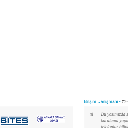
Bilişim Danışmanı
-
Tüm
 kullanırken "bilgisayarım yavaşladı onu nasıl
Bu yazımızda siz değ
 diye aklınızdan zaman zaman bu soru
kurulumu yapmayı res
lanım durumuna göre yaz...
telefonlar bilindiği g
Devamını oku...