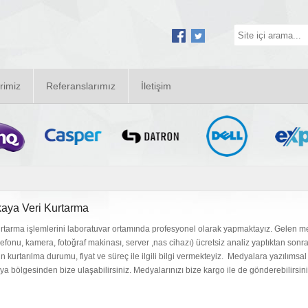
rimiz
Referanslarımız
İletişim
aya Veri Kurtarma
urtarma işlemlerini laboratuvar ortamında profesyonel olarak yapmaktayız. Gelen medyal
lefonu, kamera, fotoğraf makinası, server ,nas cihazı) ücretsiz analiz yaptıktan sonra 
rin kurtarılma durumu, fiyat ve süreç ile ilgili bilgi vermekteyiz. Medyalara yazılı
a bölgesinden bize ulaşabilirsiniz. Medyalarınızı bize kargo ile de gönderebilirsini