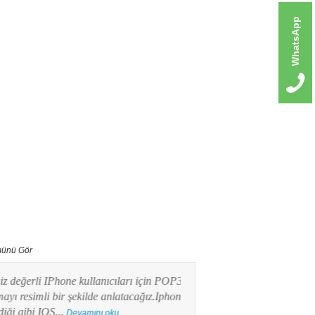
WhatsApp
ünü Gör
erli IPhone kullanıcıları için POP3 mail
Bu yazımızda Android işlet
imli bir şekilde anlatacağız.Iphone
kullanıcılarının en merak e
ibi IOS...
POP3 Mail kurulumunu res
Devamını oku...