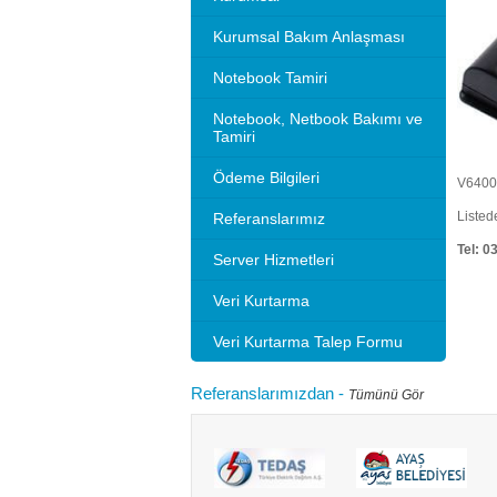
Kurumsal Bakım Anlaşması
Notebook Tamiri
Notebook, Netbook Bakımı ve
Tamiri
Ödeme Bilgileri
V6400 
Listed
Referanslarımız
Tel: 0
Server Hizmetleri
Veri Kurtarma
Veri Kurtarma Talep Formu
Referanslarımızdan
-
Tümünü Gör
Microsoft 2010 Outlook ayarlarını gösteriyoruz.
Bilgisayarınızı
tlook sürümleri de benzer ayarlar ile
hızlandırırım"
adır.Not: Resimlerin üzerine tıklay...
geçebilir. Kul
Devamını oku...