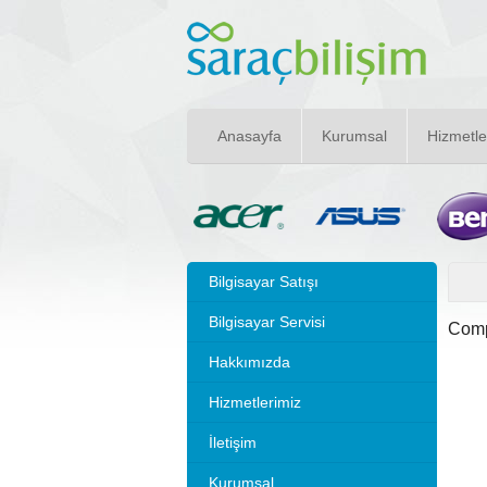
Anasayfa
Kurumsal
Hizmetle
Bilgisayar Satışı
Bilgisayar Servisi
Comp
Hakkımızda
Hizmetlerimiz
İletişim
Kurumsal