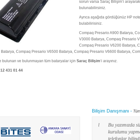
sorun varsa Saraç Bilişim’i arayarak
bulunabilirsiniz.
Ayrıca aşağıda gördüğünüz HP noteb
bulabilirisiniz.
Compaq Presario A900 Batarya, Co
V3000 Batarya, Compaq Presario V
Compaq Presario V6200 Batarya, C
Batarya, Compaq Presario V6500 Batarya, Compaq Presario V6600 Batarya, Com
e bulunan ve bulunmayan tüm bataryalar için
Saraç Bilişim
‘i arayınız.
312 431 01 44
Bilişim Danışmanı
-
Tüm
 kullanırken "bilgisayarım yavaşladı onu nasıl
Bu yazımızda siz değ
 diye aklınızdan zaman zaman bu soru
kurulumu yapmayı res
lanım durumuna göre yaz...
telefonlar bilindiği g
Devamını oku...