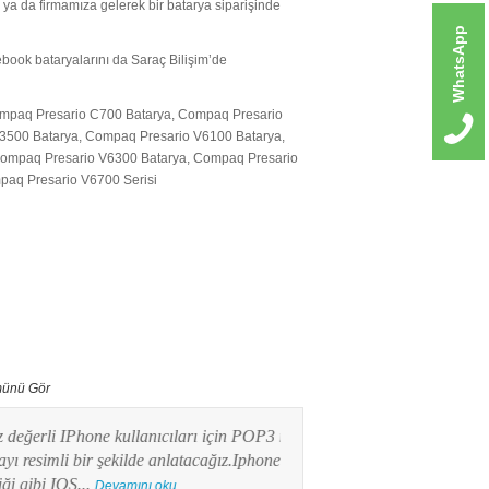
 ya da firmamıza gelerek bir batarya siparişinde
WhatsApp
ook bataryalarını da Saraç Bilişim’de
mpaq Presario C700 Batarya, Compaq Presario
3500 Batarya, Compaq Presario V6100 Batarya,
ompaq Presario V6300 Batarya, Compaq Presario
paq Presario V6700 Serisi
ünü Gör
erli IPhone kullanıcıları için POP3 mail
Bu yazımızda Android işlet
imli bir şekilde anlatacağız.Iphone
kullanıcılarının en merak e
ibi IOS...
POP3 Mail kurulumunu res
Devamını oku...