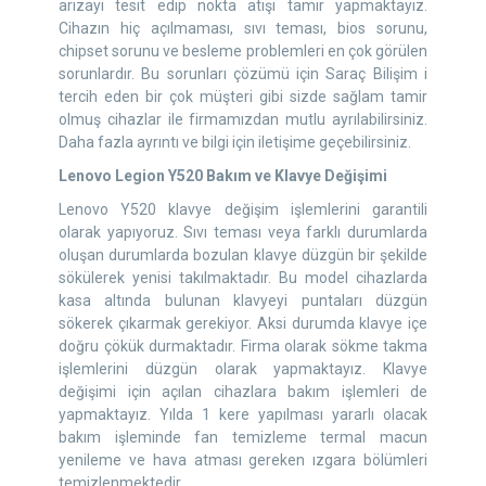
arızayı tesit edip nokta atışı tamir yapmaktayız.
Cihazın hiç açılmaması, sıvı teması, bios sorunu,
chipset sorunu ve besleme problemleri en çok görülen
sorunlardır. Bu sorunları çözümü için Saraç Bilişim i
tercih eden bir çok müşteri gibi sizde sağlam tamir
olmuş cihazlar ile firmamızdan mutlu ayrılabilirsiniz.
Daha fazla ayrıntı ve bilgi için iletişime geçebilirsiniz.
Lenovo Legion Y520 Bakım ve Klavye Değişimi
Lenovo Y520 klavye değişim işlemlerini garantili
olarak yapıyoruz. Sıvı teması veya farklı durumlarda
oluşan durumlarda bozulan klavye düzgün bir şekilde
sökülerek yenisi takılmaktadır. Bu model cihazlarda
kasa altında bulunan klavyeyi puntaları düzgün
sökerek çıkarmak gerekiyor. Aksi durumda klavye içe
doğru çökük durmaktadır. Firma olarak sökme takma
işlemlerini düzgün olarak yapmaktayız. Klavye
değişimi için açılan cihazlara bakım işlemleri de
yapmaktayız. Yılda 1 kere yapılması yararlı olacak
bakım işleminde fan temizleme termal macun
yenileme ve hava atması gereken ızgara bölümleri
temizlenmektedir.