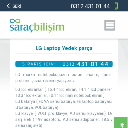
0312 431 01 44
GERİ
LG Laptop Yedek parça
LG marka notebookunuzun bütün onarım, tamir,
problem çözüm işlerini yapıyoruz.
LG lcd ekranlar ( 15.4 ” lcd ekran, 14.1 ” lcd paneller,
13.3 ” lcd ekranlar, 10.1 ” lcd mini notebook ekran )
LG batarya ( FDAA serisi batarya, FE laptop bataryası,
G batarya, VOL batarya)
LG klavye ( VOLT pro klavye, AJ serisi klavyeleri), LG
sarj aleti ( 19v adaptörü, AJ serisi adaptörler, 18.5 v
serisi sarj aleti)