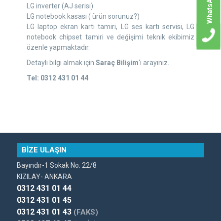
WhatsApp
LG inverter (AJ serisi)
LG notebook kasası ( ürün sorunuz?)
LG laptop ekran kartı tamiri, LG ses kartı servisi, LG
notebook chipset tamiri ve değişimi teknik ekibimiz
özenle yapmaktadır.
Detaylı bilgi almak için
Saraç Bilişim
‘i arayınız.
Tel: 0312 431 01 44
BİZE ULAŞIN
Bayındır-1 Sokak No: 22/8
KIZILAY- ANKARA
0312 431 01 44
0312 431 01 45
0312 431 01 43
(FAKS)