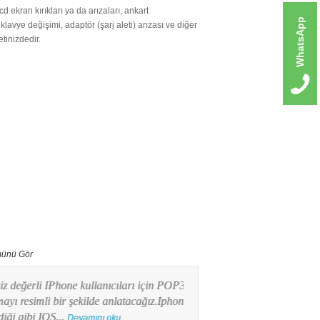
d ekran kırıkları ya da arızaları, ankart
WhatsApp
, klavye değişimi, adaptör (şarj aleti) arızası ve diğer
tinizdedir.
ünü Gör
erli IPhone kullanıcıları için POP3 mail
Bu yazımızda Android işlet
imli bir şekilde anlatacağız.Iphone
kullanıcılarının en merak e
ibi IOS...
POP3 Mail kurulumunu res
Devamını oku...