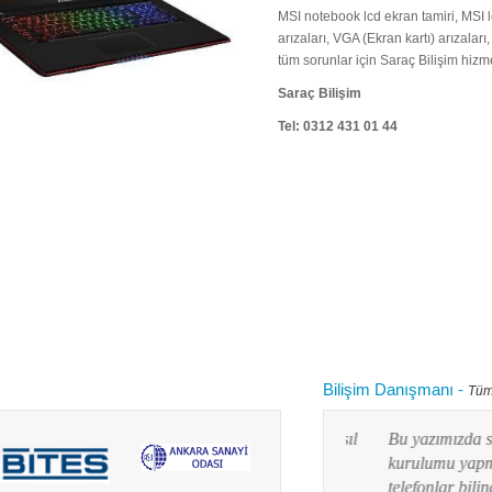
MSI notebook lcd ekran tamiri, MSI lc
arızaları, VGA (Ekran kartı) arızaları
tüm sorunlar için Saraç Bilişim hizme
Saraç Bilişim
Tel: 0312 431 01 44
Bilişim Danışmanı
-
Tüm
 kullanırken "bilgisayarım yavaşladı onu nasıl
Bu yazımızda siz değ
 diye aklınızdan zaman zaman bu soru
kurulumu yapmayı res
lanım durumuna göre yaz...
telefonlar bilindiği g
Devamını oku...