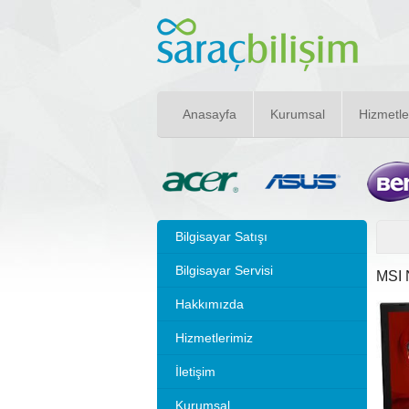
Anasayfa
Kurumsal
Hizmetle
Bilgisayar Satışı
Bilgisayar Servisi
MSI 
Hakkımızda
Hizmetlerimiz
İletişim
Kurumsal