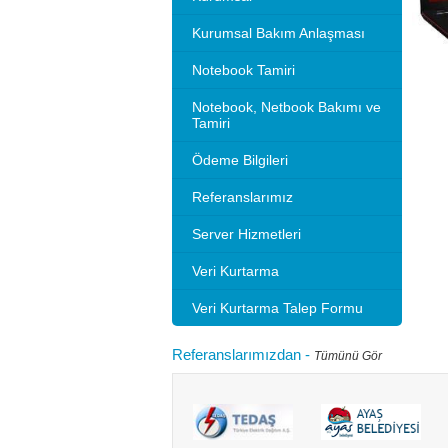
Kurumsal Bakım Anlaşması
Notebook Tamiri
Notebook, Netbook Bakımı ve
Tamiri
Ödeme Bilgileri
Referanslarımız
Server Hizmetleri
Veri Kurtarma
Veri Kurtarma Talep Formu
Referanslarımızdan
-
Tümünü Gör
Microsoft 2010 Outlook ayarlarını gösteriyoruz.
Bilgisayarınızı
tlook sürümleri de benzer ayarlar ile
hızlandırırım"
adır.Not: Resimlerin üzerine tıklay...
geçebilir. Kul
Devamını oku...