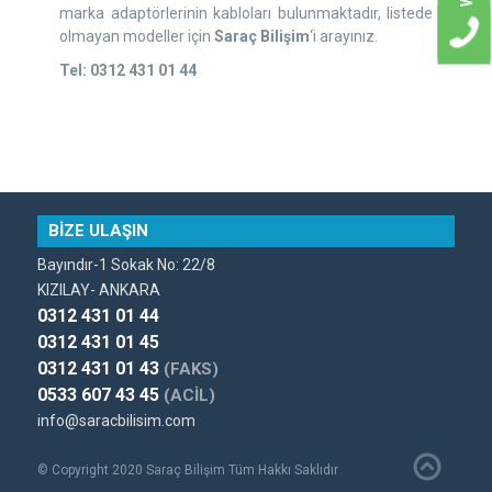
marka adaptörlerinin kabloları bulunmaktadır, listede
olmayan modeller için
Saraç Bilişim
‘i arayınız.
Tel: 0312 431 01 44
BİZE ULAŞIN
Bayındır-1 Sokak No: 22/8
KIZILAY- ANKARA
0312 431 01 44
0312 431 01 45
0312 431 01 43
(FAKS)
0533 607 43 45
(ACİL)
info@saracbilisim.com
© Copyright 2020 Saraç Bilişim Tüm Hakkı Saklıdır