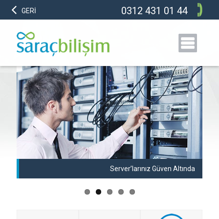
0312 431 01 44
GERİ
anı
Server’larınız Güven Altında