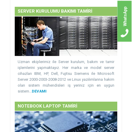
WhatsApp
SERVER KURULUMU BAKIMI TAMİRİ
Uzman ekiplerimiz ile Server kurulum, bakım ve tamir
işlemlerini yapmaktayız. Her marka ve model server
cihazları IBM, HP, Dell, Fujitsu Siemens ile Microsoft
Server 2000-2003-2008-2012 ve Linux yazılımlarına hakim
olan sistem mühendisleri iş yeriniz için en uygun
sistem...
DEVAMI
NOTEBOOK LAPTOP TAMİRİ