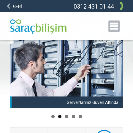
0312 431 01 44
GERİ
anı
Server’larınız Güven Altında