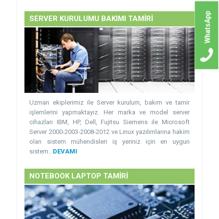
WhatsApp
SERVER KURULUMU BAKIMI TAMİRİ
Uzman ekiplerimiz ile Server kurulum, bakım ve tamir
işlemlerini yapmaktayız. Her marka ve model server
cihazları IBM, HP, Dell, Fujitsu Siemens ile Microsoft
Server 2000-2003-2008-2012 ve Linux yazılımlarına hakim
olan sistem mühendisleri iş yeriniz için en uygun
sistem...
DEVAMI
NOTEBOOK LAPTOP TAMİRİ