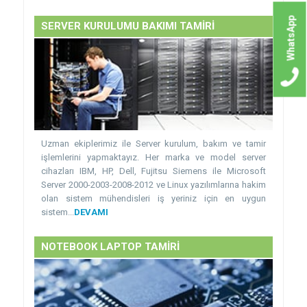
WhatsApp
SERVER KURULUMU BAKIMI TAMİRİ
Uzman ekiplerimiz ile Server kurulum, bakım ve tamir
işlemlerini yapmaktayız. Her marka ve model server
cihazları IBM, HP, Dell, Fujitsu Siemens ile Microsoft
Server 2000-2003-2008-2012 ve Linux yazılımlarına hakim
olan sistem mühendisleri iş yeriniz için en uygun
sistem...
DEVAMI
NOTEBOOK LAPTOP TAMİRİ