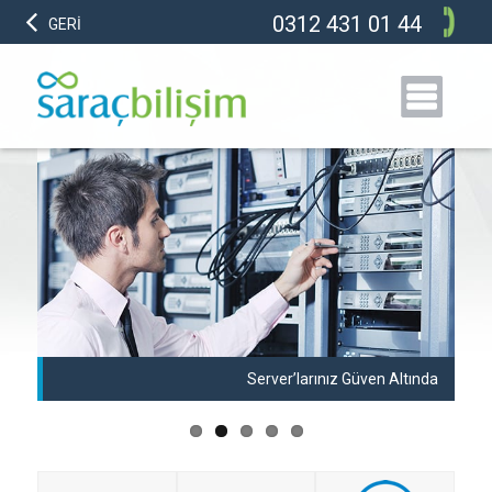
0312 431 01 44
GERİ
anı
Server’larınız Güven Altında