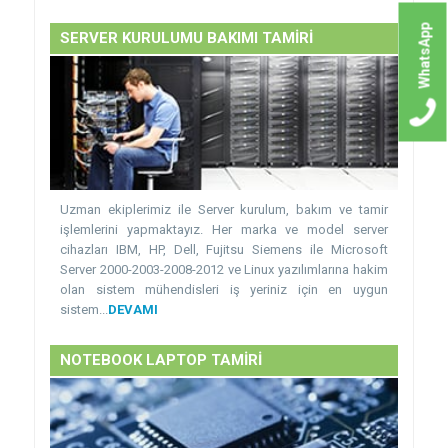
WhatsApp
SERVER KURULUMU BAKIMI TAMİRİ
Uzman ekiplerimiz ile Server kurulum, bakım ve tamir
işlemlerini yapmaktayız. Her marka ve model server
cihazları IBM, HP, Dell, Fujitsu Siemens ile Microsoft
Server 2000-2003-2008-2012 ve Linux yazılımlarına hakim
olan sistem mühendisleri iş yeriniz için en uygun
sistem...
DEVAMI
NOTEBOOK LAPTOP TAMİRİ