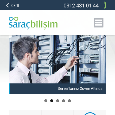
0312 431 01 44
GERİ
anı
Server’larınız Güven Altında