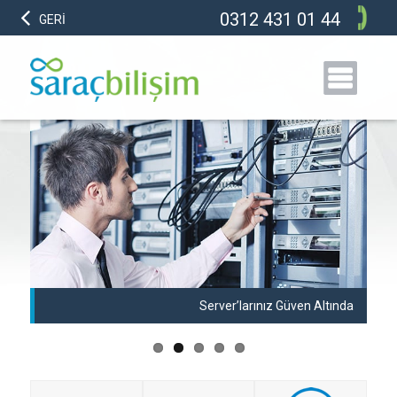
0312 431 01 44
GERİ
anı
Server’larınız Güven Altında