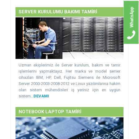
WhatsApp
SERVER KURULUMU BAKIMI TAMİRİ
Uzman ekiplerimiz ile Server kurulum, bakım ve tamir
işlemlerini yapmaktayız. Her marka ve model server
cihazları IBM, HP, Dell, Fujitsu Siemens ile Microsoft
Server 2000-2003-2008-2012 ve Linux yazılımlarına hakim
olan sistem mühendisleri iş yeriniz için en uygun
sistem...
DEVAMI
NOTEBOOK LAPTOP TAMİRİ