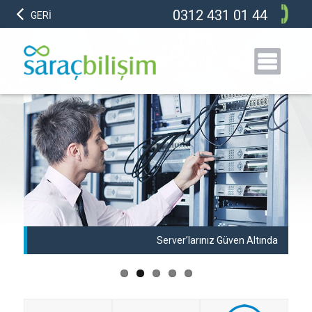
0312 431 01 44
GERİ
anı
Server’larınız Güven Altında