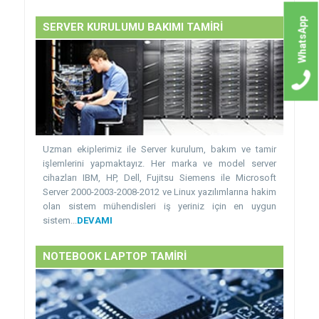
WhatsApp
SERVER KURULUMU BAKIMI TAMİRİ
Uzman ekiplerimiz ile Server kurulum, bakım ve tamir
işlemlerini yapmaktayız. Her marka ve model server
cihazları IBM, HP, Dell, Fujitsu Siemens ile Microsoft
Server 2000-2003-2008-2012 ve Linux yazılımlarına hakim
olan sistem mühendisleri iş yeriniz için en uygun
sistem...
DEVAMI
NOTEBOOK LAPTOP TAMİRİ