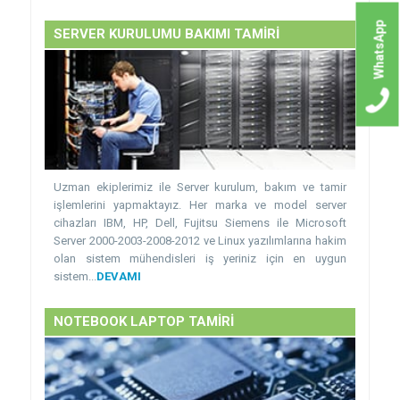
WhatsApp
SERVER KURULUMU BAKIMI TAMİRİ
Uzman ekiplerimiz ile Server kurulum, bakım ve tamir
işlemlerini yapmaktayız. Her marka ve model server
cihazları IBM, HP, Dell, Fujitsu Siemens ile Microsoft
Server 2000-2003-2008-2012 ve Linux yazılımlarına hakim
olan sistem mühendisleri iş yeriniz için en uygun
sistem...
DEVAMI
NOTEBOOK LAPTOP TAMİRİ