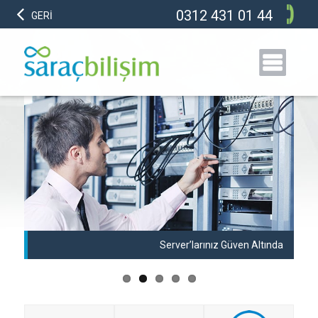
0312 431 01 44
GERİ
anı
Server’larınız Güven Altında