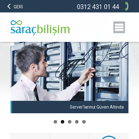
0312 431 01 44
GERİ
anı
Server’larınız Güven Altında