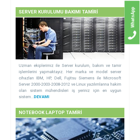
WhatsApp
SERVER KURULUMU BAKIMI TAMİRİ
Uzman ekiplerimiz ile Server kurulum, bakım ve tamir
işlemlerini yapmaktayız. Her marka ve model server
cihazları IBM, HP, Dell, Fujitsu Siemens ile Microsoft
Server 2000-2003-2008-2012 ve Linux yazılımlarına hakim
olan sistem mühendisleri iş yeriniz için en uygun
sistem...
DEVAMI
NOTEBOOK LAPTOP TAMİRİ