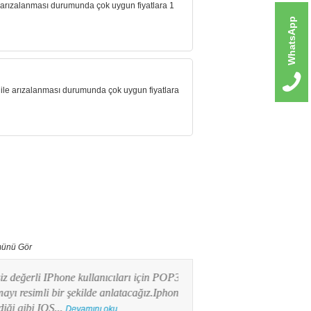
le arızalanması durumunda çok uygun fiyatlara 1
WhatsApp
 ile arızalanması durumunda çok uygun fiyatlara
ünü Gör
erli IPhone kullanıcıları için POP3 mail
Bu yazımızda Android işlet
imli bir şekilde anlatacağız.Iphone
kullanıcılarının en merak e
ibi IOS...
POP3 Mail kurulumunu res
Devamını oku...