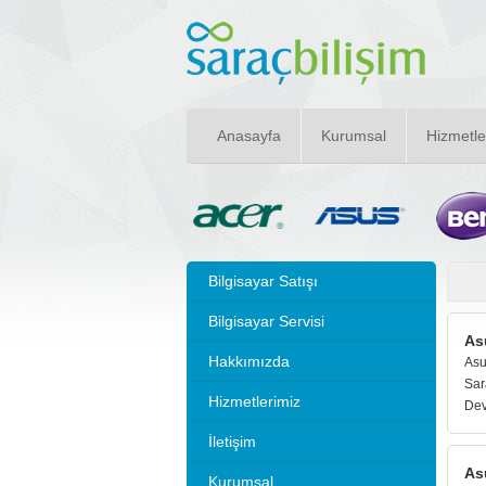
Anasayfa
Kurumsal
Hizmetle
Bilgisayar Satışı
Bilgisayar Servisi
As
Hakkımızda
Asu
Sar
Hizmetlerimiz
Dev
İletişim
As
Kurumsal