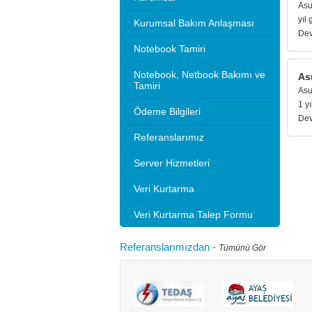
Asu
yıl 
Kurumsal Bakım Anlaşması
Dev
Notebook Tamiri
Notebook, Netbook Bakımı ve
As
Tamiri
Asu
1 yı
Ödeme Bilgileri
Dev
Referanslarımız
Server Hizmetleri
Veri Kurtarma
Veri Kurtarma Talep Formu
Referanslarımızdan
-
Tümünü Gör
Microsoft 2010 Outlook ayarlarını gösteriyoruz.
Bilgisayarınızı
tlook sürümleri de benzer ayarlar ile
hızlandırırım"
adır.Not: Resimlerin üzerine tıklay...
geçebilir. Kul
Devamını oku...