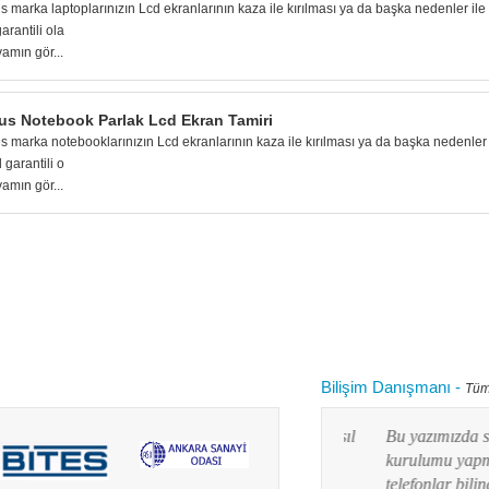
s marka laptoplarınızın Lcd ekranlarının kaza ile kırılması ya da başka nedenler i
garantili ola
amın gör...
us Notebook Parlak Lcd Ekran Tamiri
s marka notebooklarınızın Lcd ekranlarının kaza ile kırılması ya da başka nedenler
l garantili o
amın gör...
Bilişim Danışmanı
-
Tüm
 kullanırken "bilgisayarım yavaşladı onu nasıl
Bu yazımızda siz değ
 diye aklınızdan zaman zaman bu soru
kurulumu yapmayı res
lanım durumuna göre yaz...
telefonlar bilindiği g
Devamını oku...