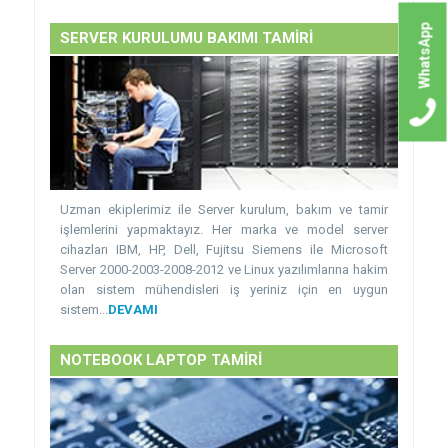
WhatsApp
SERVER KURULUMU BAKIMI TAMİRİ
Uzman ekiplerimiz ile Server kurulum, bakım ve tamir
işlemlerini yapmaktayız. Her marka ve model server
cihazları IBM, HP, Dell, Fujitsu Siemens ile Microsoft
Server 2000-2003-2008-2012 ve Linux yazılımlarına hakim
olan sistem mühendisleri iş yeriniz için en uygun
sistem...
DEVAMI
NOTEBOOK LAPTOP TAMİRİ