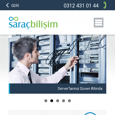
0312 431 01 44
GERİ
anı
Server’larınız Güven Altında