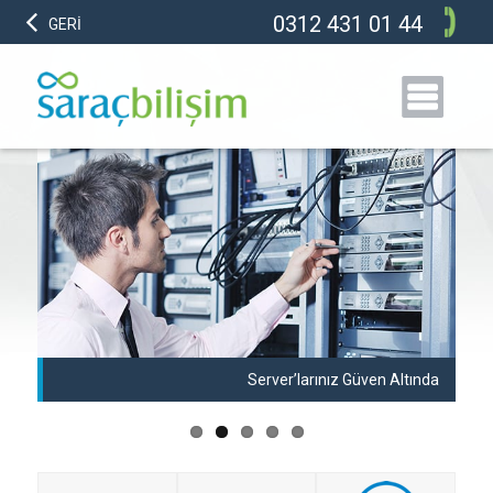
0312 431 01 44
GERİ
anı
Server’larınız Güven Altında