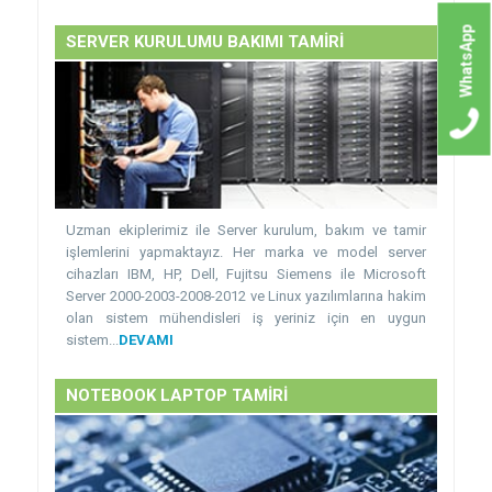
WhatsApp
SERVER KURULUMU BAKIMI TAMİRİ
Uzman ekiplerimiz ile Server kurulum, bakım ve tamir
işlemlerini yapmaktayız. Her marka ve model server
cihazları IBM, HP, Dell, Fujitsu Siemens ile Microsoft
Server 2000-2003-2008-2012 ve Linux yazılımlarına hakim
olan sistem mühendisleri iş yeriniz için en uygun
sistem...
DEVAMI
NOTEBOOK LAPTOP TAMİRİ