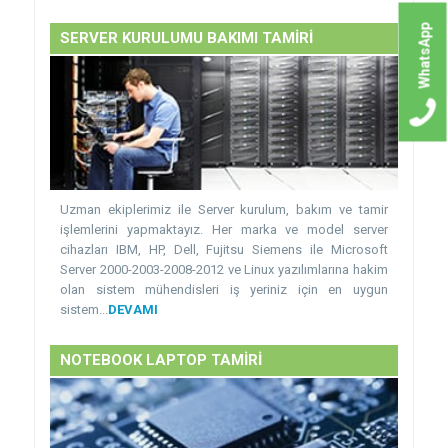
WhatsApp
SERVER KURULUMU BAKIMI TAMİRİ
Uzman ekiplerimiz ile Server kurulum, bakım ve tamir
işlemlerini yapmaktayız. Her marka ve model server
cihazları IBM, HP, Dell, Fujitsu Siemens ile Microsoft
Server 2000-2003-2008-2012 ve Linux yazılımlarına hakim
olan sistem mühendisleri iş yeriniz için en uygun
sistem...
DEVAMI
NOTEBOOK LAPTOP TAMİRİ