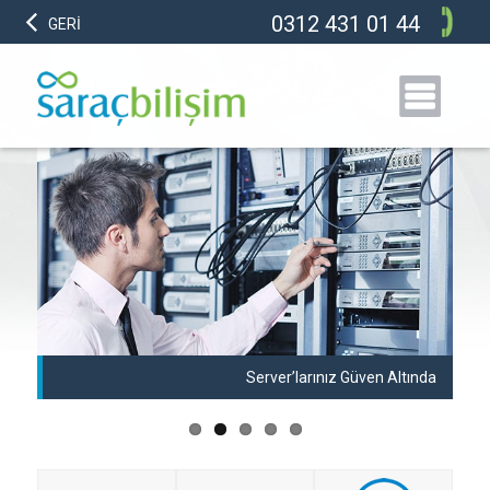
0312 431 01 44
GERİ
anı
Server’larınız Güven Altında