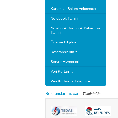
Kurumsal Bakım Anlaşması
Notebook Tamiri
Notebook, Netbook Bakımı ve
Tamiri
Ödeme Bilgileri
Referanslarımız
Server Hizmetleri
Veri Kurtarma
Veri Kurtarma Talep Formu
Referanslarımızdan
-
Tümünü Gör
Microsoft 2010 Outlook ayarlarını gösteriyoruz.
Bilgisayarınızı
tlook sürümleri de benzer ayarlar ile
hızlandırırım"
adır.Not: Resimlerin üzerine tıklay...
geçebilir. Kul
Devamını oku...