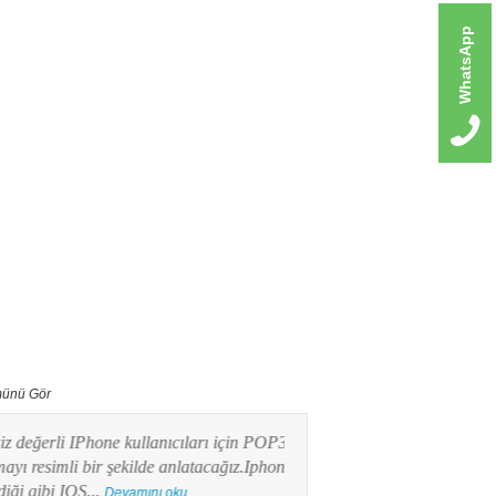
WhatsApp
ünü Gör
erli IPhone kullanıcıları için POP3 mail
Bu yazımızda Android işlet
imli bir şekilde anlatacağız.Iphone
kullanıcılarının en merak e
ibi IOS...
POP3 Mail kurulumunu res
Devamını oku...