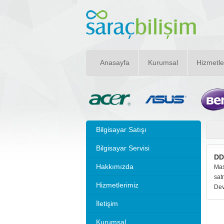
Anasayfa
Kurumsal
Hizmetle
Bilgisayar Satışı
Bilgisayar Servisi
DD
Hakkımızda
Mas
sat
Hizmetlerimiz
Dev
İletişim
Kurumsal