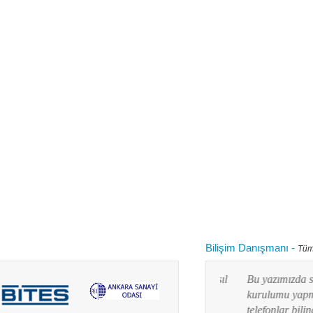
Bilişim Danışmanı
-
Tüm
 kullanırken "bilgisayarım yavaşladı onu nasıl
Bu yazımızda siz değ
 diye aklınızdan zaman zaman bu soru
kurulumu yapmayı res
lanım durumuna göre yaz...
telefonlar bilindiği g
Devamını oku...