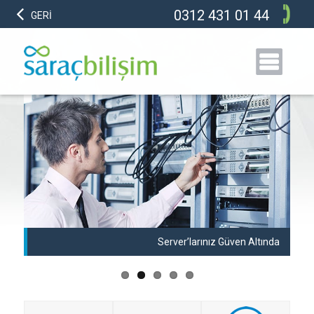
0312 431 01 44
GERİ
anı
Server’larınız Güven Altında