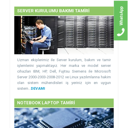
WhatsApp
SERVER KURULUMU BAKIMI TAMİRİ
Uzman ekiplerimiz ile Server kurulum, bakım ve tamir
işlemlerini yapmaktayız. Her marka ve model server
cihazları IBM, HP, Dell, Fujitsu Siemens ile Microsoft
Server 2000-2003-2008-2012 ve Linux yazılımlarına hakim
olan sistem mühendisleri iş yeriniz için en uygun
sistem...
DEVAMI
NOTEBOOK LAPTOP TAMİRİ