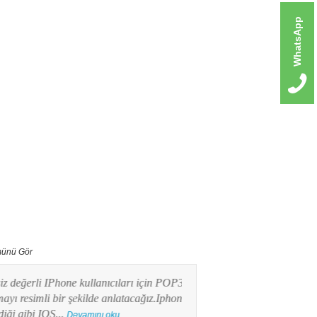
WhatsApp
ünü Gör
erli IPhone kullanıcıları için POP3 mail
Bu yazımızda Android işlet
imli bir şekilde anlatacağız.Iphone
kullanıcılarının en merak e
ibi IOS...
POP3 Mail kurulumunu res
Devamını oku...