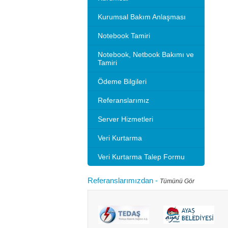
Kurumsal Bakım Anlaşması
Notebook Tamiri
Notebook, Netbook Bakımı ve
Tamiri
Ödeme Bilgileri
Referanslarımız
Server Hizmetleri
Veri Kurtarma
Veri Kurtarma Talep Formu
Referanslarımızdan
-
Tümünü Gör
Microsoft 2010 Outlook ayarlarını gösteriyoruz.
Bilgisayarınızı
tlook sürümleri de benzer ayarlar ile
hızlandırırım"
adır.Not: Resimlerin üzerine tıklay...
geçebilir. Kul
Devamını oku...