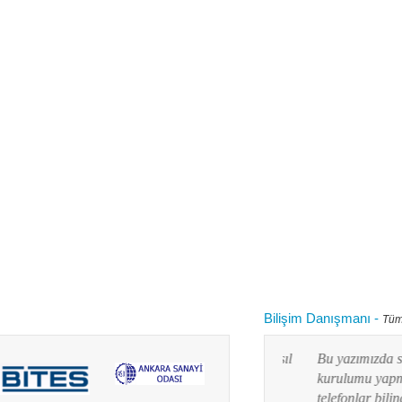
Bilişim Danışmanı
-
Tüm
 kullanırken "bilgisayarım yavaşladı onu nasıl
Bu yazımızda siz değ
 diye aklınızdan zaman zaman bu soru
kurulumu yapmayı res
lanım durumuna göre yaz...
telefonlar bilindiği g
Devamını oku...