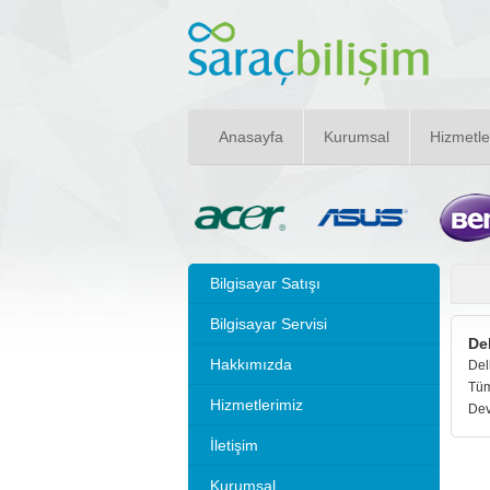
Anasayfa
Kurumsal
Hizmetle
Bilgisayar Satışı
Bilgisayar Servisi
De
Hakkımızda
Del
Tüm
Hizmetlerimiz
Dev
İletişim
Kurumsal