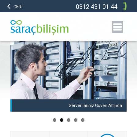
0312 431 01 44
GERİ
anı
Server’larınız Güven Altında