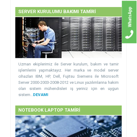
WhatsApp
SERVER KURULUMU BAKIMI TAMİRİ
Uzman ekiplerimiz ile Server kurulum, bakım ve tamir
işlemlerini yapmaktayız. Her marka ve model server
cihazları IBM, HP, Dell, Fujitsu Siemens ile Microsoft
Server 2000-2003-2008-2012 ve Linux yazılımlarına hakim
olan sistem mühendisleri iş yeriniz için en uygun
sistem...
DEVAMI
NOTEBOOK LAPTOP TAMİRİ