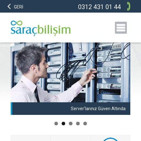
0312 431 01 44
GERİ
anı
Server’larınız Güven Altında