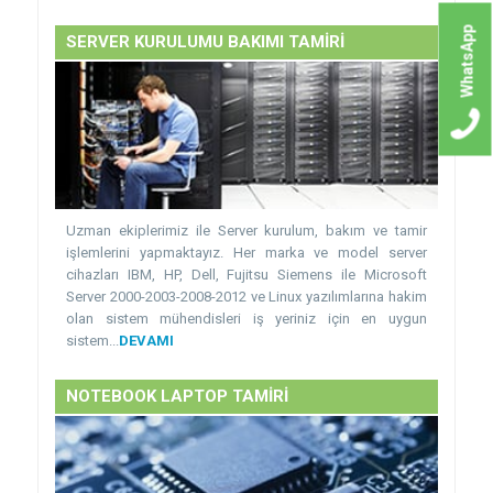
WhatsApp
SERVER KURULUMU BAKIMI TAMİRİ
Uzman ekiplerimiz ile Server kurulum, bakım ve tamir
işlemlerini yapmaktayız. Her marka ve model server
cihazları IBM, HP, Dell, Fujitsu Siemens ile Microsoft
Server 2000-2003-2008-2012 ve Linux yazılımlarına hakim
olan sistem mühendisleri iş yeriniz için en uygun
sistem...
DEVAMI
NOTEBOOK LAPTOP TAMİRİ