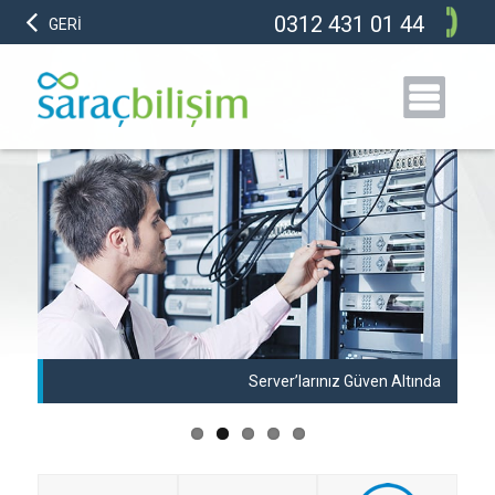
0312 431 01 44
GERİ
anı
Server’larınız Güven Altında