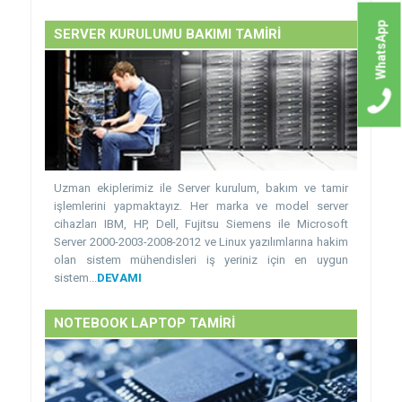
WhatsApp
SERVER KURULUMU BAKIMI TAMİRİ
Uzman ekiplerimiz ile Server kurulum, bakım ve tamir
işlemlerini yapmaktayız. Her marka ve model server
cihazları IBM, HP, Dell, Fujitsu Siemens ile Microsoft
Server 2000-2003-2008-2012 ve Linux yazılımlarına hakim
olan sistem mühendisleri iş yeriniz için en uygun
sistem...
DEVAMI
NOTEBOOK LAPTOP TAMİRİ