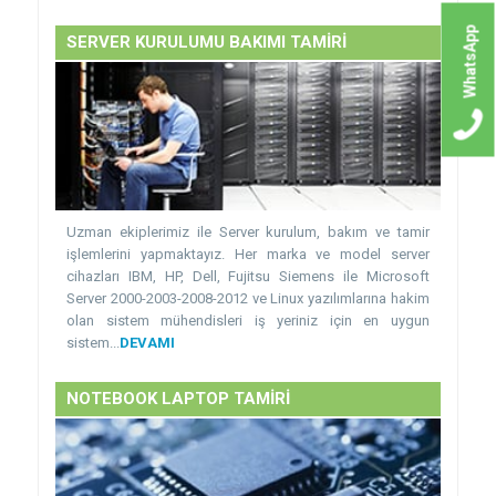
WhatsApp
SERVER KURULUMU BAKIMI TAMİRİ
Uzman ekiplerimiz ile Server kurulum, bakım ve tamir
işlemlerini yapmaktayız. Her marka ve model server
cihazları IBM, HP, Dell, Fujitsu Siemens ile Microsoft
Server 2000-2003-2008-2012 ve Linux yazılımlarına hakim
olan sistem mühendisleri iş yeriniz için en uygun
sistem...
DEVAMI
NOTEBOOK LAPTOP TAMİRİ