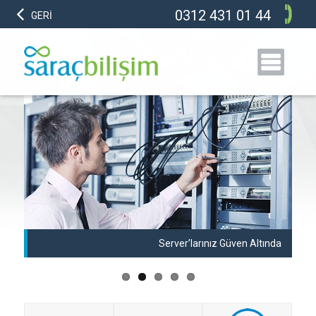
0312 431 01 44
GERİ
anı
Server’larınız Güven Altında