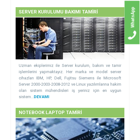
WhatsApp
SERVER KURULUMU BAKIMI TAMİRİ
Uzman ekiplerimiz ile Server kurulum, bakım ve tamir
işlemlerini yapmaktayız. Her marka ve model server
cihazları IBM, HP, Dell, Fujitsu Siemens ile Microsoft
Server 2000-2003-2008-2012 ve Linux yazılımlarına hakim
olan sistem mühendisleri iş yeriniz için en uygun
sistem...
DEVAMI
NOTEBOOK LAPTOP TAMİRİ