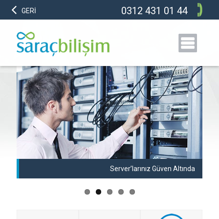
0312 431 01 44
GERİ
anı
Server’larınız Güven Altında