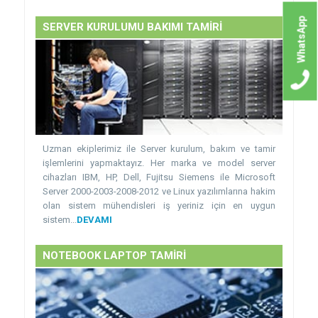
WhatsApp
SERVER KURULUMU BAKIMI TAMİRİ
Uzman ekiplerimiz ile Server kurulum, bakım ve tamir
işlemlerini yapmaktayız. Her marka ve model server
cihazları IBM, HP, Dell, Fujitsu Siemens ile Microsoft
Server 2000-2003-2008-2012 ve Linux yazılımlarına hakim
olan sistem mühendisleri iş yeriniz için en uygun
sistem...
DEVAMI
NOTEBOOK LAPTOP TAMİRİ