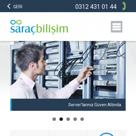
0312 431 01 44
GERİ
anı
Server’larınız Güven Altında