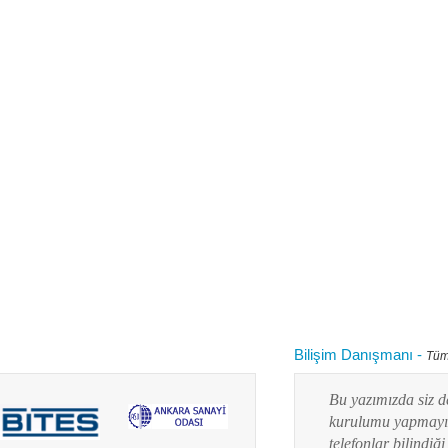
Bilişim Danışmanı
-
Tüm
 kullanırken "bilgisayarım yavaşladı onu nasıl
Bu yazımızda siz değ
 diye aklınızdan zaman zaman bu soru
kurulumu yapmayı res
lanım durumuna göre yaz...
telefonlar bilindiği g
Devamını oku...