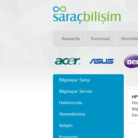
Anasayfa
Kurumsal
Hizmetle
Bilgisayar Satışı
Bilgisayar Servisi
HP
Hakkımızda
Hüc
Bil
Hizmetlerimiz
Dev
İletişim
Kurumsal