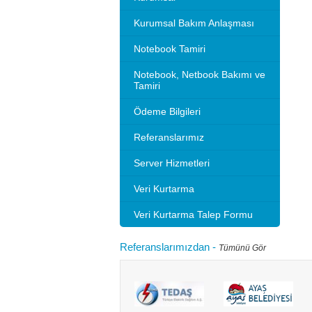
Kurumsal Bakım Anlaşması
Notebook Tamiri
Notebook, Netbook Bakımı ve
Tamiri
Ödeme Bilgileri
Referanslarımız
Server Hizmetleri
Veri Kurtarma
Veri Kurtarma Talep Formu
Referanslarımızdan
-
Tümünü Gör
Microsoft 2010 Outlook ayarlarını gösteriyoruz.
Bilgisayarınızı
tlook sürümleri de benzer ayarlar ile
hızlandırırım"
adır.Not: Resimlerin üzerine tıklay...
geçebilir. Kul
Devamını oku...