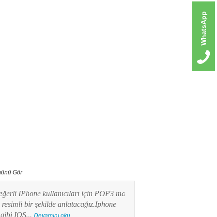
WhatsApp
ünü Gör
erli IPhone kullanıcıları için POP3 mail
Bu yazımızda Android işlet
imli bir şekilde anlatacağız.Iphone
kullanıcılarının en merak e
ibi IOS...
POP3 Mail kurulumunu res
Devamını oku...