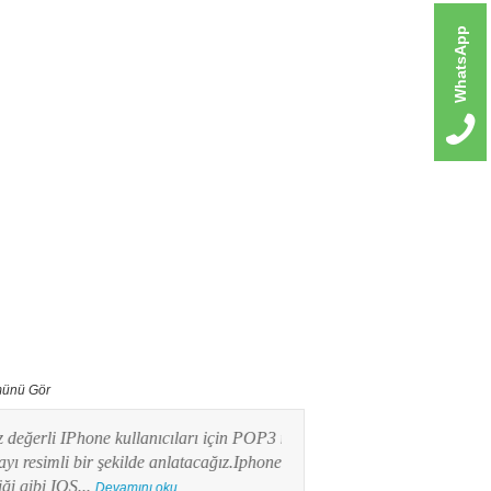
WhatsApp
ünü Gör
erli IPhone kullanıcıları için POP3 mail
Bu yazımızda Android işlet
imli bir şekilde anlatacağız.Iphone
kullanıcılarının en merak e
ibi IOS...
POP3 Mail kurulumunu res
Devamını oku...