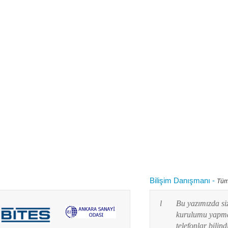
Bilişim Danışmanı
-
Tüm
 kullanırken "bilgisayarım yavaşladı onu nasıl
Bu yazımızda siz değ
 diye aklınızdan zaman zaman bu soru
kurulumu yapmayı res
lanım durumuna göre yaz...
telefonlar bilindiği g
Devamını oku...