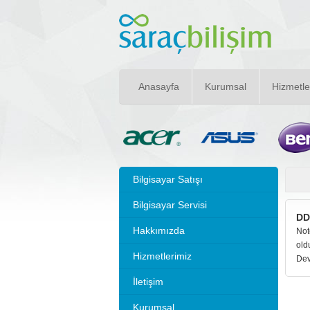
Anasayfa
Kurumsal
Hizmetle
Bilgisayar Satışı
Bilgisayar Servisi
DD
Hakkımızda
Not
ol
Hizmetlerimiz
Dev
İletişim
Kurumsal