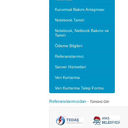
Kurumsal Bakım Anlaşması
Notebook Tamiri
Notebook, Netbook Bakımı ve
Tamiri
Ödeme Bilgileri
Referanslarımız
Server Hizmetleri
Veri Kurtarma
Veri Kurtarma Talep Formu
Referanslarımızdan
-
Tümünü Gör
Microsoft 2010 Outlook ayarlarını gösteriyoruz.
Bilgisayarınızı
tlook sürümleri de benzer ayarlar ile
hızlandırırım"
adır.Not: Resimlerin üzerine tıklay...
geçebilir. Kul
Devamını oku...