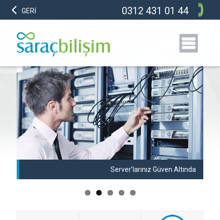
0312 431 01 44
GERİ
anı
Server’larınız Güven Altında