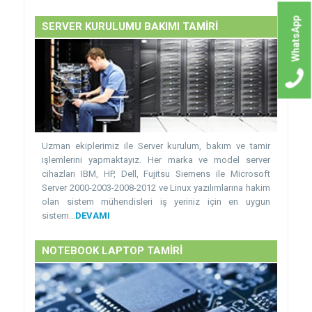
WhatsApp
SERVER KURULUMU BAKIMI TAMİRİ
Uzman ekiplerimiz ile Server kurulum, bakım ve tamir
işlemlerini yapmaktayız. Her marka ve model server
cihazları IBM, HP, Dell, Fujitsu Siemens ile Microsoft
Server 2000-2003-2008-2012 ve Linux yazılımlarına hakim
olan sistem mühendisleri iş yeriniz için en uygun
sistem...
DEVAMI
NOTEBOOK LAPTOP TAMİRİ