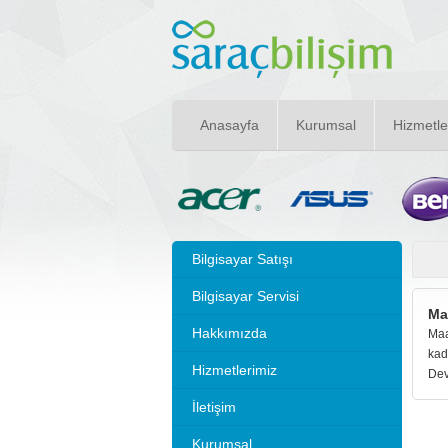
Anasayfa
Kurumsal
Hizmetle
Bilgisayar Satışı
Bilgisayar Servisi
Ma
Hakkımızda
Maa
kad
Hizmetlerimiz
Dev
İletişim
Kurumsal