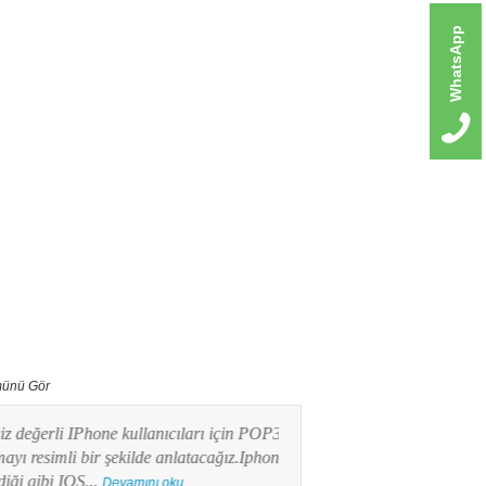
WhatsApp
ünü Gör
erli IPhone kullanıcıları için POP3 mail
Bu yazımızda Android işlet
imli bir şekilde anlatacağız.Iphone
kullanıcılarının en merak e
ibi IOS...
POP3 Mail kurulumunu res
Devamını oku...