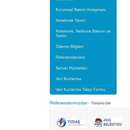
Kurumsal Bakım Anlaşması
Notebook Tamiri
Notebook, Netbook Bakımı ve
Tamiri
Ödeme Bilgileri
Referanslarımız
Server Hizmetleri
Veri Kurtarma
Veri Kurtarma Talep Formu
Referanslarımızdan
-
Tümünü Gör
Microsoft 2010 Outlook ayarlarını gösteriyoruz.
Bilgisayarınızı
tlook sürümleri de benzer ayarlar ile
hızlandırırım"
adır.Not: Resimlerin üzerine tıklay...
geçebilir. Kul
Devamını oku...