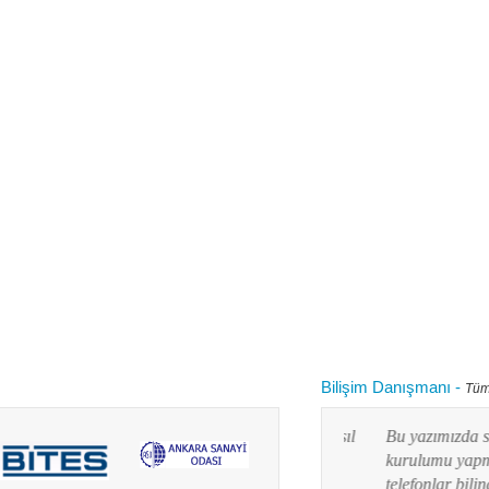
Bilişim Danışmanı
-
Tüm
 kullanırken "bilgisayarım yavaşladı onu nasıl
Bu yazımızda siz değ
 diye aklınızdan zaman zaman bu soru
kurulumu yapmayı res
lanım durumuna göre yaz...
telefonlar bilindiği g
Devamını oku...