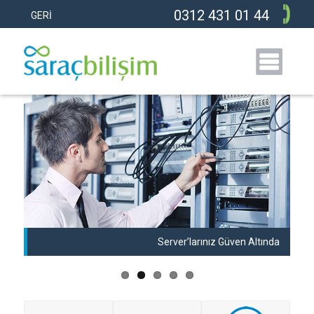
0312 431 01 44
GERİ
anı
Server’larınız Güven Altında