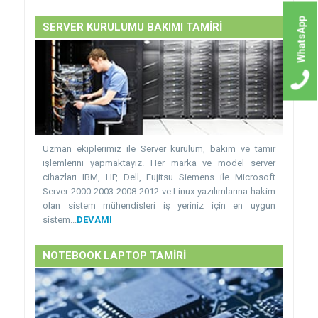
WhatsApp
SERVER KURULUMU BAKIMI TAMİRİ
Uzman ekiplerimiz ile Server kurulum, bakım ve tamir
işlemlerini yapmaktayız. Her marka ve model server
cihazları IBM, HP, Dell, Fujitsu Siemens ile Microsoft
Server 2000-2003-2008-2012 ve Linux yazılımlarına hakim
olan sistem mühendisleri iş yeriniz için en uygun
sistem...
DEVAMI
NOTEBOOK LAPTOP TAMİRİ