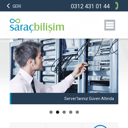
0312 431 01 44
GERİ
anı
Server’larınız Güven Altında