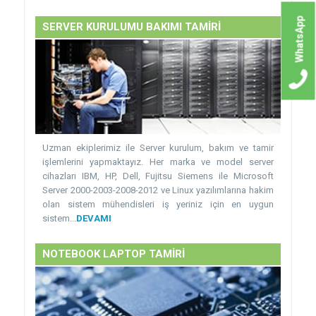
WhatsApp
SERVER KURULUMU BAKIMI TAMİRİ
Uzman ekiplerimiz ile Server kurulum, bakım ve tamir
işlemlerini yapmaktayız. Her marka ve model server
cihazları IBM, HP, Dell, Fujitsu Siemens ile Microsoft
Server 2000-2003-2008-2012 ve Linux yazılımlarına hakim
olan sistem mühendisleri iş yeriniz için en uygun
sistem...
DEVAMI
NOTEBOOK LAPTOP TAMİRİ