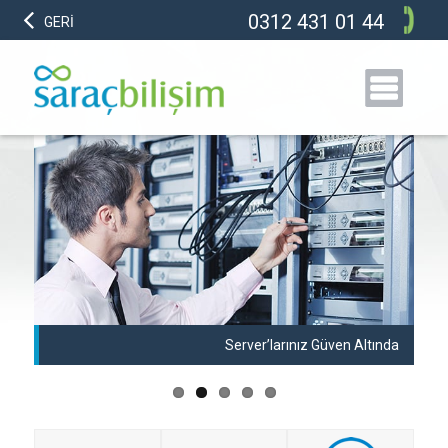
0312 431 01 44
GERİ
anı
Server’larınız Güven Altında