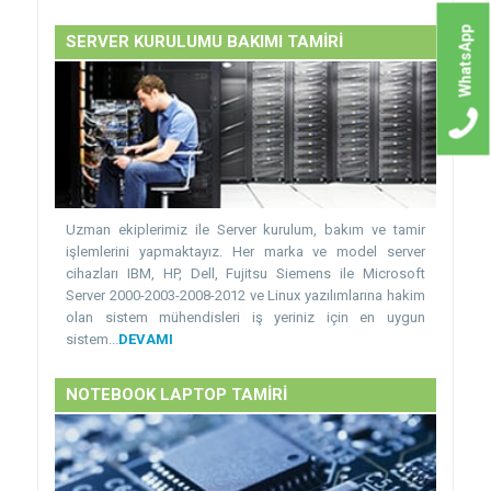
WhatsApp
SERVER KURULUMU BAKIMI TAMİRİ
Uzman ekiplerimiz ile Server kurulum, bakım ve tamir
işlemlerini yapmaktayız. Her marka ve model server
cihazları IBM, HP, Dell, Fujitsu Siemens ile Microsoft
Server 2000-2003-2008-2012 ve Linux yazılımlarına hakim
olan sistem mühendisleri iş yeriniz için en uygun
sistem...
DEVAMI
NOTEBOOK LAPTOP TAMİRİ