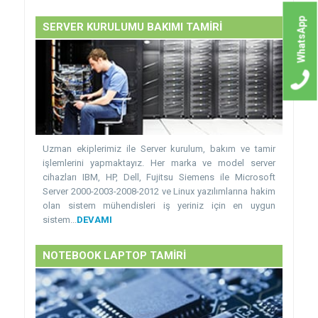
WhatsApp
SERVER KURULUMU BAKIMI TAMİRİ
Uzman ekiplerimiz ile Server kurulum, bakım ve tamir
işlemlerini yapmaktayız. Her marka ve model server
cihazları IBM, HP, Dell, Fujitsu Siemens ile Microsoft
Server 2000-2003-2008-2012 ve Linux yazılımlarına hakim
olan sistem mühendisleri iş yeriniz için en uygun
sistem...
DEVAMI
NOTEBOOK LAPTOP TAMİRİ