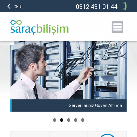
0312 431 01 44
GERİ
anı
Server’larınız Güven Altında