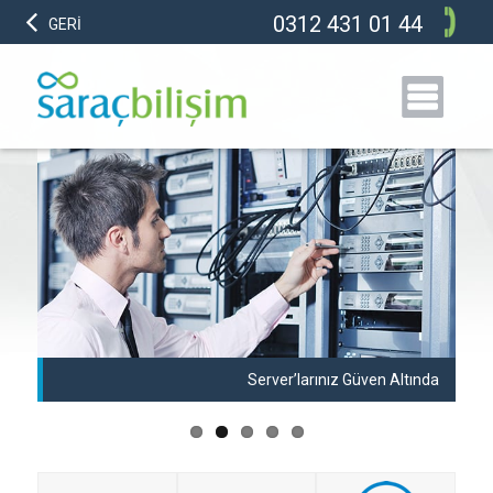
0312 431 01 44
GERİ
anı
Server’larınız Güven Altında