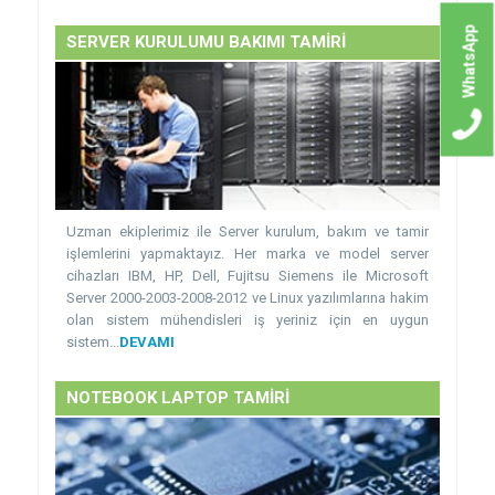
WhatsApp
SERVER KURULUMU BAKIMI TAMİRİ
Uzman ekiplerimiz ile Server kurulum, bakım ve tamir
işlemlerini yapmaktayız. Her marka ve model server
cihazları IBM, HP, Dell, Fujitsu Siemens ile Microsoft
Server 2000-2003-2008-2012 ve Linux yazılımlarına hakim
olan sistem mühendisleri iş yeriniz için en uygun
sistem...
DEVAMI
NOTEBOOK LAPTOP TAMİRİ