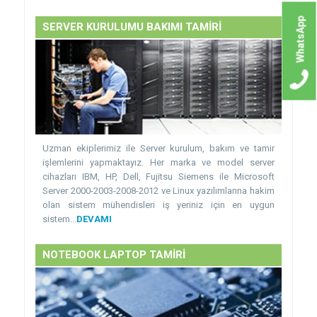
WhatsApp
SERVER KURULUMU BAKIMI TAMİRİ
Uzman ekiplerimiz ile Server kurulum, bakım ve tamir
işlemlerini yapmaktayız. Her marka ve model server
cihazları IBM, HP, Dell, Fujitsu Siemens ile Microsoft
Server 2000-2003-2008-2012 ve Linux yazılımlarına hakim
olan sistem mühendisleri iş yeriniz için en uygun
sistem...
DEVAMI
NOTEBOOK LAPTOP TAMİRİ