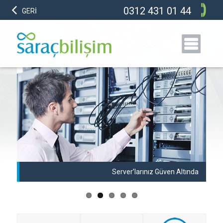
0312 431 01 44
GERİ
anı
Server’larınız Güven Altında