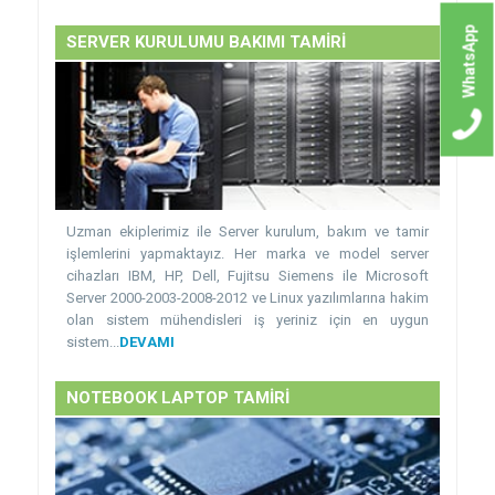
WhatsApp
SERVER KURULUMU BAKIMI TAMİRİ
Uzman ekiplerimiz ile Server kurulum, bakım ve tamir
işlemlerini yapmaktayız. Her marka ve model server
cihazları IBM, HP, Dell, Fujitsu Siemens ile Microsoft
Server 2000-2003-2008-2012 ve Linux yazılımlarına hakim
olan sistem mühendisleri iş yeriniz için en uygun
sistem...
DEVAMI
NOTEBOOK LAPTOP TAMİRİ