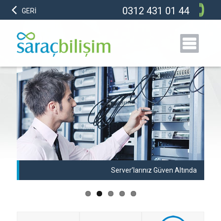
0312 431 01 44
GERİ
anı
Server’larınız Güven Altında