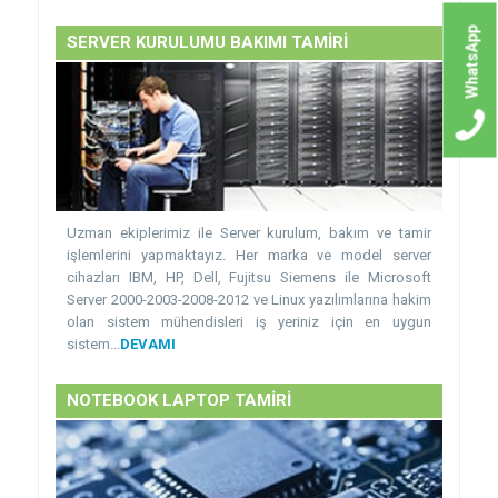
WhatsApp
SERVER KURULUMU BAKIMI TAMİRİ
Uzman ekiplerimiz ile Server kurulum, bakım ve tamir
işlemlerini yapmaktayız. Her marka ve model server
cihazları IBM, HP, Dell, Fujitsu Siemens ile Microsoft
Server 2000-2003-2008-2012 ve Linux yazılımlarına hakim
olan sistem mühendisleri iş yeriniz için en uygun
sistem...
DEVAMI
NOTEBOOK LAPTOP TAMİRİ