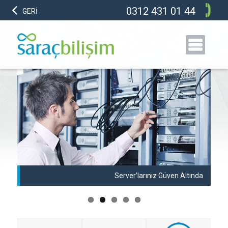
0312 431 01 44
GERİ
anı
Server’larınız Güven Altında