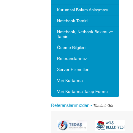
Kurumsal Bakım Anlaşması
Notebook Tamiri
Notebook, Netbook Bakımı ve
Tamiri
Ödeme Bilgileri
Referanslarımız
Server Hizmetleri
Veri Kurtarma
Veri Kurtarma Talep Formu
Referanslarımızdan
-
Tümünü Gör
Microsoft 2010 Outlook ayarlarını gösteriyoruz.
Bilgisayarınızı
tlook sürümleri de benzer ayarlar ile
hızlandırırım"
adır.Not: Resimlerin üzerine tıklay...
geçebilir. Kul
Devamını oku...