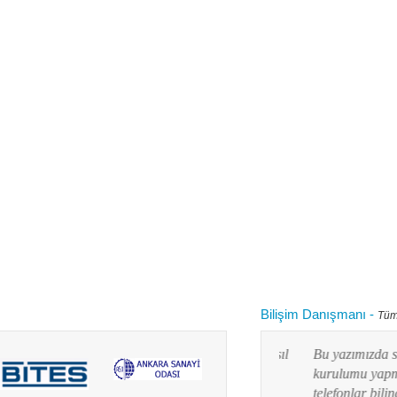
Bilişim Danışmanı
-
Tüm
 kullanırken "bilgisayarım yavaşladı onu nasıl
Bu yazımızda siz değ
 diye aklınızdan zaman zaman bu soru
kurulumu yapmayı res
lanım durumuna göre yaz...
telefonlar bilindiği g
Devamını oku...