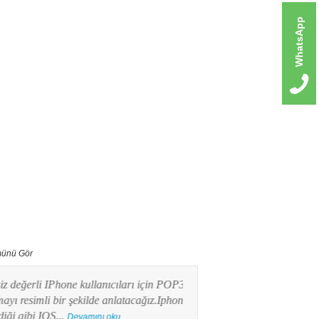
WhatsApp
ünü Gör
erli IPhone kullanıcıları için POP3 mail
Bu yazımızda Android işlet
imli bir şekilde anlatacağız.Iphone
kullanıcılarının en merak e
ibi IOS...
POP3 Mail kurulumunu res
Devamını oku...