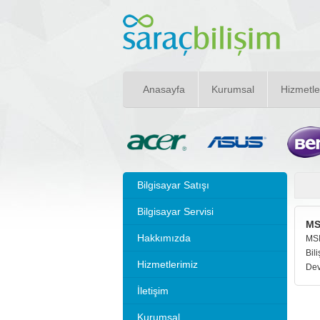
Anasayfa
Kurumsal
Hizmetle
Bilgisayar Satışı
Bilgisayar Servisi
MS
Hakkımızda
MSI
Bili
Hizmetlerimiz
Dev
İletişim
Kurumsal