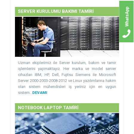
WhatsApp
SERVER KURULUMU BAKIMI TAMİRİ
Uzman ekiplerimiz ile Server kurulum, bakım ve tamir
işlemlerini yapmaktayız. Her marka ve model server
cihazları IBM, HP, Dell, Fujitsu Siemens ile Microsoft
Server 2000-2003-2008-2012 ve Linux yazılımlarına hakim
olan sistem mühendisleri iş yeriniz için en uygun
sistem...
DEVAMI
NOTEBOOK LAPTOP TAMİRİ