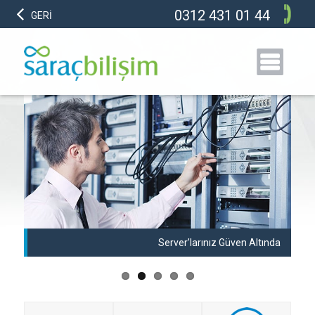
0312 431 01 44
GERİ
anı
Server’larınız Güven Altında