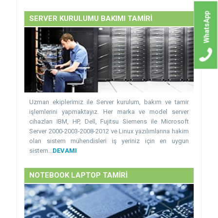
WhatsApp
SERVER KURULUMU BAKIMI TAMİRİ
Uzman ekiplerimiz ile Server kurulum, bakım ve tamir
işlemlerini yapmaktayız. Her marka ve model server
cihazları IBM, HP, Dell, Fujitsu Siemens ile Microsoft
Server 2000-2003-2008-2012 ve Linux yazılımlarına hakim
olan sistem mühendisleri iş yeriniz için en uygun
sistem...
DEVAMI
NOTEBOOK LAPTOP TAMİRİ