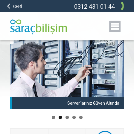
0312 431 01 44
GERİ
anı
Server’larınız Güven Altında