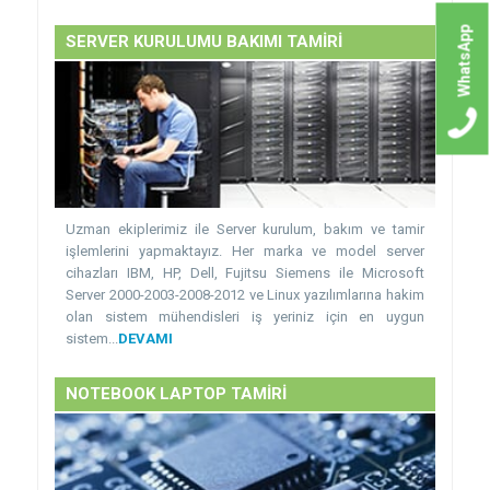
WhatsApp
SERVER KURULUMU BAKIMI TAMİRİ
Uzman ekiplerimiz ile Server kurulum, bakım ve tamir
işlemlerini yapmaktayız. Her marka ve model server
cihazları IBM, HP, Dell, Fujitsu Siemens ile Microsoft
Server 2000-2003-2008-2012 ve Linux yazılımlarına hakim
olan sistem mühendisleri iş yeriniz için en uygun
sistem...
DEVAMI
NOTEBOOK LAPTOP TAMİRİ