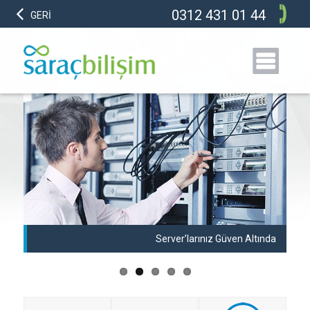
0312 431 01 44
GERİ
anı
Server’larınız Güven Altında