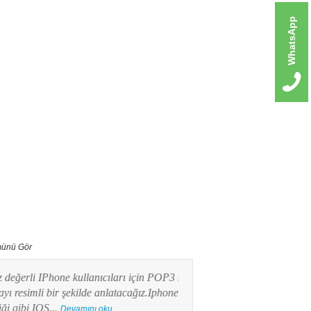
WhatsApp
ünü Gör
erli IPhone kullanıcıları için POP3 mail
Bu yazımızda Android işlet
imli bir şekilde anlatacağız.Iphone
kullanıcılarının en merak e
ibi IOS...
POP3 Mail kurulumunu res
Devamını oku...