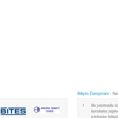
Bilişim Danışmanı
-
Tüm
 kullanırken "bilgisayarım yavaşladı onu nasıl
Bu yazımızda siz değ
 diye aklınızdan zaman zaman bu soru
kurulumu yapmayı res
lanım durumuna göre yaz...
telefonlar bilindiği g
Devamını oku...