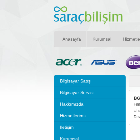
Anasayfa
Kurumsal
Hizmetle
Bilgisayar Satışı
Bilgisayar Servisi
BG
Hakkımızda
Fir
cih
Hizmetlerimiz
Dev
İletişim
Kurumsal