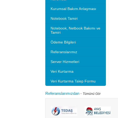
Kurumsal Bakım Anlaşması
Notebook Tamiri
Notebook, Netbook Bakımı ve
Tamiri
Ödeme Bilgileri
Referanslarımız
Server Hizmetleri
Veri Kurtarma
Veri Kurtarma Talep Formu
Referanslarımızdan
-
Tümünü Gör
Microsoft 2010 Outlook ayarlarını gösteriyoruz.
Bilgisayarınızı
tlook sürümleri de benzer ayarlar ile
hızlandırırım"
adır.Not: Resimlerin üzerine tıklay...
geçebilir. Kul
Devamını oku...